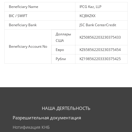
Beneficiary Name
IFCG Kaz, LLP
BIC / SWIFT
KCJBKZKX
Beneficiary Bank
JSC Bank CenterCredit
Доллары
KZ508562203230375433
США
Beneficiary Account No
Евро
KZ658562203230375454
Рубли
KZ198562203330375425
НАША ДЕЯТЕЛЬНОСТЬ
Разрешительная документация
Нотификация КНБ