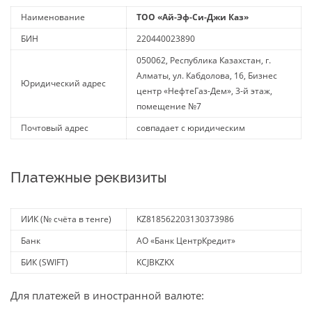
Наименование
ТОО «Ай-Эф-Си-Джи Каз»
БИН
220440023890
050062, Республика Казахстан, г.
Алматы, ул. Кабдолова, 16, Бизнес
Юридический адрес
центр «НефтеГаз-Дем», 3-й этаж,
помещение №7
Почтовый адрес
совпадает с юридическим
Платежные реквизиты
ИИК (№ счёта в тенге)
KZ818562203130373986
Банк
АО «Банк ЦентрКредит»
БИК (SWIFT)
KCJBKZKX
Для платежей в иностранной валюте: